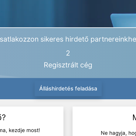
satlakozzon sikeres hirdető partnereinkhe
2
Regisztrált cég
Álláshirdetés feladása
ő?
ma, kezdje most!
Ne hagyja, ho