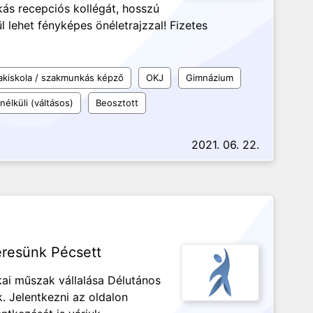
ás recepciós kollégát, hosszú
l lehet fényképes önéletrajzzal! Fizetes
akiskola / szakmunkás képző
OKJ
Gimnázium
élküli (váltásos)
Beosztott
2021. 06. 22.
eresünk Pécsett
ai műszak vállalása Délutános
. Jelentkezni az oldalon