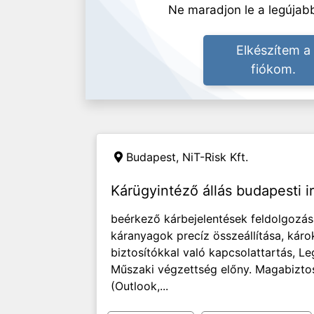
Ne maradjon le a legújabb
Elkészítem a
fiókom.
Budapest, NiT-Risk Kft.
Kárügyintéző állás budapesti 
beérkező kárbejelentések feldolgozása
káranyagok precíz összeállítása, kár
biztosítókkal való kapcsolattartás, 
Műszaki végzettség előny. Magabiztos
(Outlook,...