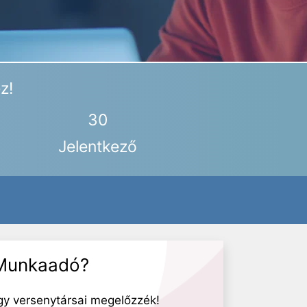
z!
30
Jelentkező
Munkaadó?
gy versenytársai megelőzzék!