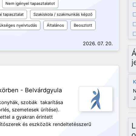
Nem igényel tapasztalatot
i tapasztalat
Szakiskola / szakmunkás képző
ükséges nyelvtudás
Általános
Beosztott
2026. 07. 20.
Á
j
K
körben - Belvárdgyula
N
J
konyhák, szobák takarítása
rlés, szemetesek ürítése).
ettel a gyakran érintett
rítószerek és eszközök rendeltetésszerű
L
o