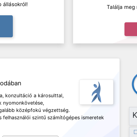
 állásokról!
Találja meg 
irodában
, konzultáció a károsulttal,
ok nyomonkövetése,
Legalább középfokú végzettség.
K
 felhasználói szintű számítógépes ismeretek