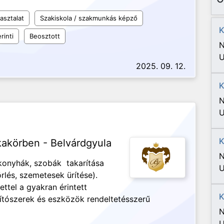
asztalat
Szakiskola / szakmunkás képző
K
rinti
Beosztott
N
U
2025. 09. 12.
K
N
U
K
akörben - Belvárdgyula
N
konyhák, szobák takarítása
U
rlés, szemetesek ürítése).
ettel a gyakran érintett
K
rítószerek és eszközök rendeltetésszerű
N
U