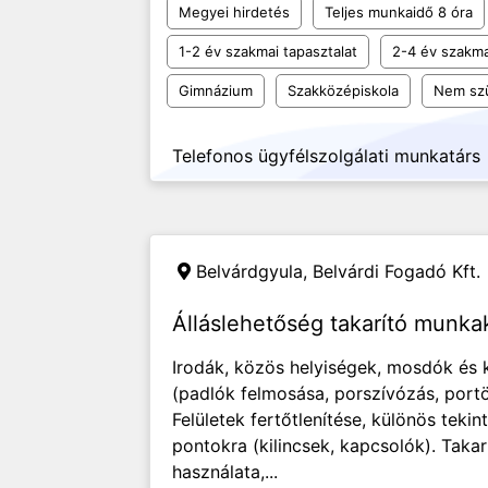
Megyei hirdetés
Teljes munkaidő 8 óra
1-2 év szakmai tapasztalat
2-4 év szakma
Gimnázium
Szakközépiskola
Nem sz
Telefonos ügyfélszolgálati munkatárs
Belvárdgyula,
Belvárdi Fogadó Kft.
Álláslehetőség takarító munka
Irodák, közös helyiségek, mosdók és 
(padlók felmosása, porszívózás, portö
Felületek fertőtlenítése, különös tekint
pontokra (kilincsek, kapcsolók). Taka
használata,...