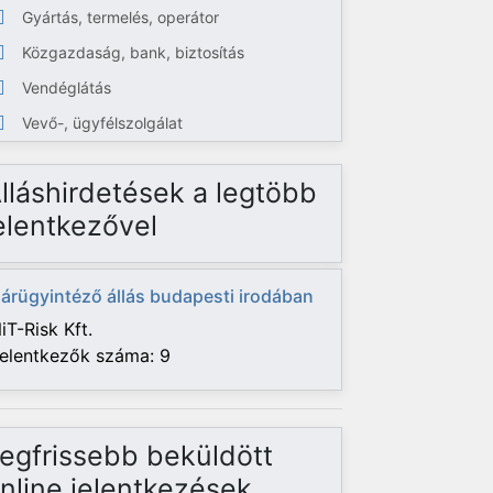
Gyártás, termelés, operátor
Közgazdaság, bank, biztosítás
Vendéglátás
Vevő-, ügyfélszolgálat
lláshirdetések a legtöbb
elentkezővel
árügyintéző állás budapesti irodában
iT-Risk Kft.
elentkezők száma: 9
egfrissebb beküldött
nline jelentkezések