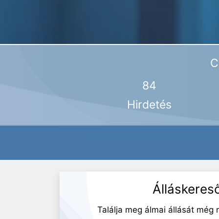
C
84
Hirdetés
Álláskeres
Találja meg álmai állását még 