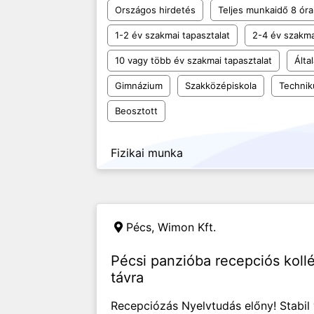
Országos hirdetés
Teljes munkaidő 8 óra
1-2 év szakmai tapasztalat
2-4 év szakma
10 vagy több év szakmai tapasztalat
Álta
Gimnázium
Szakközépiskola
Techni
Beosztott
Fizikai munka
Pécs,
Wimon Kft.
Pécsi panzióba recepciós koll
távra
Recepciózás Nyelvtudás előny! Stabil v