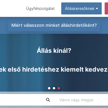
Ügyfélszolgálat
Álláskeresőknek
Miért válasszon minket álláshirdetőként?
Állás kínál?
ek első hirdetéshez kiemelt kedve