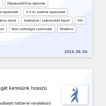
Pályakezdő/friss diplomás
i tapasztalat
5-9 év szakmai tapasztalat
lános iskola
Szakiskola / szakmunkás képző
OKJ
kum
Nem szükséges nyelvtudás
Általános
2024. 06. 04.
égát keresünk hosszú
állalati háttérrel rendelkező