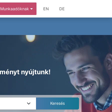
Munkaadóknak
EN
DE
zményt nyújtunk!