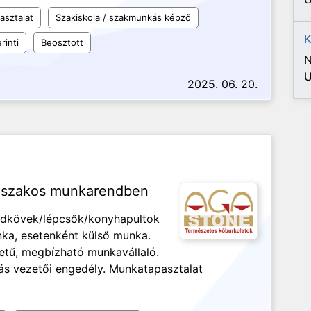
asztalat
Szakiskola / szakmunkás képző
K
rinti
Beosztott
N
U
2025. 06. 20.
műszakos munkarendben
edkövek/lépcsők/konyhapultok
unka, esetenként külső munka.
letű, megbízható munkavállaló.
ás vezetői engedély. Munkatapasztalat