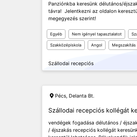
Panziónkba keresünk délutános/éjszak
távra! Jelentkezni az oldalon keresztü
megegyezés szerint!
Egyéb
Nem igényel tapasztalatot
Sz
Szakközépiskola
Angol
Megszakítás n
Szállodai recepciós
Pécs,
Delanta Bt.
Szállodai recepciós kollégát k
vendégek fogadása délutános / éjszak
/ éjszakás recepciós kollégát keresünk