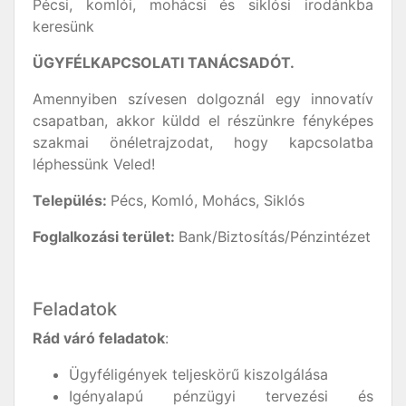
Pécsi, komlói, mohácsi és siklósi irodánkba
keresünk
ÜGYFÉLKAPCSOLATI TANÁCSADÓT.
Amennyiben szívesen dolgoznál egy innovatív
csapatban, akkor küldd el részünkre fényképes
szakmai önéletrajzodat, hogy kapcsolatba
léphessünk Veled!
Település:
Pécs, Komló, Mohács, Siklós
Foglalkozási terület:
Bank/Biztosítás/Pénzintézet
Feladatok
Rád váró feladatok
:
Ügyféligények teljeskörű kiszolgálása
Igényalapú pénzügyi tervezési és