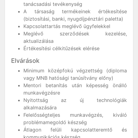
tanácsadási tevékenység
A társaság termékeinek értékesítése
(biztosítási, banki, nyugdíjpénztári paletta)
Kapcsolattartás meglévő ügyfelekkel
Meglévő szerződések kezelése,
aktualizálása
Értékesítési célkitűzések elérése
Elvárások
Minimum középfokú végzettség (diploma
vagy MNB hatósági tanúsítvány előny)
Mentori betanítás után képesség önálló
munkavégzésre
Nyitottság az új technológiák
alkalmazására
Felelősségteljes munkavégzés, kiváló
problémamegoldó készség
Átlagon felüli kapcsolatteremtő és
kommunikációs készség