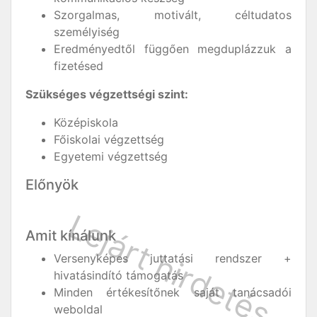
Szorgalmas, motivált, céltudatos
személyiség
Eredményedtől függően megduplázzuk a
fizetésed
Szükséges végzettségi szint:
Középiskola
Főiskolai végzettség
Egyetemi végzettség
Előnyök
Amit kínálunk
Versenyképes juttatási rendszer +
hivatásindító támogatás
Minden értékesítőnek saját tanácsadói
weboldal