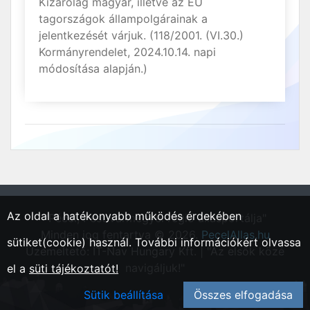
Kizárólag magyar, illetve az EU
tagországok állampolgárainak a
jelentkezését várjuk. (118/2001. (VI.30.)
Kormányrendelet, 2024.10.14. napi
módosítása alapján.)
Az oldal a hatékonyabb működés érdekében
"Pécel, Pest vármegyei régió állásportálja"
Minden jog fentartva © 2026.
PecelAllas.hu
sütiket(cookie) használ. További információkért olvassa
Üzemeltető: IT-Nav Hungary Kft. | "Az elsők közé
navigáljuk!"
el a
süti tájékoztatót!
Sütik beállítása
Összes elfogadása