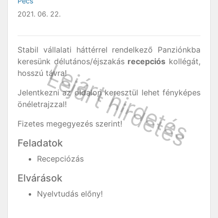
Pécs
2021. 06. 22.
Stabil vállalati háttérrel rendelkező Panziónkba
keresünk délutános/éjszakás
recepciós
kollégát,
hosszú távra!
Jelentkezni az oldalon keresztül lehet fényképes
önéletrajzzal!
Fizetes megegyezés szerint!
Feladatok
Recepciózás
Elvárások
Nyelvtudás előny!