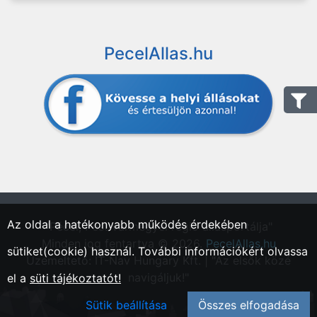
PecelAllas.hu
Az oldal a hatékonyabb működés érdekében
"Pécel, Pest vármegyei régió állásportálja"
Minden jog fentartva © 2026.
PecelAllas.hu
sütiket(cookie) használ. További információkért olvassa
Üzemeltető: IT-Nav Hungary Kft. | "Az elsők közé
navigáljuk!"
el a
süti tájékoztatót!
Sütik beállítása
Összes elfogadása