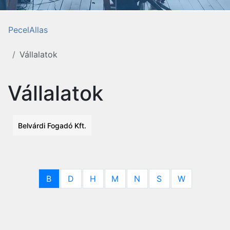
PecelAllas
Vállalatok
Vállalatok
Belvárdi Fogadó Kft.
B
D
H
M
N
S
W