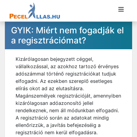
GYIK: Miért nem fogadják el
a regisztrációmat?
Kizárólagosan bejegyzett céggel,
vállalkozással, az azokhoz tartozó érvényes
adószámmal történő regisztrációkat tudjuk
elfogadni. Az ezekben szereplő esetleges
elírás okot ad az elutasításra.
Magánszemélyek regisztrációját, amennyiben
kizárólagosan adóazonosító jellel
rendelkeznek, nem áll módunkban elfogadni.
A regisztráció során az adatokat mindig
ellenőrizzük, a javítás befejezéséig a
regisztráció nem kerül elfogadásra.