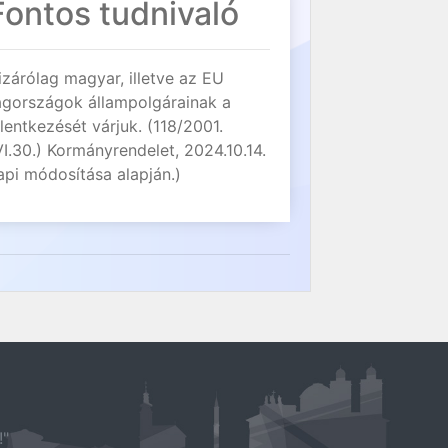
Fontos tudnivaló
izárólag magyar, illetve az EU
agországok állampolgárainak a
elentkezését várjuk. (118/2001.
VI.30.) Kormányrendelet, 2024.10.14.
api módosítása alapján.)
!"