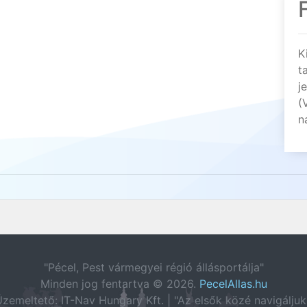
K
t
j
(
n
"Pécel, Pest vármegyei régió állásportálja"
Minden jog fentartva © 2026.
PecelAllas.hu
zemeltető: IT-Nav Hungary Kft. | "Az elsők közé navigáljuk