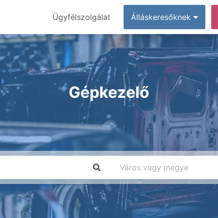
Ügyfélszolgálat
Álláskeresőknek
Gépkezelő