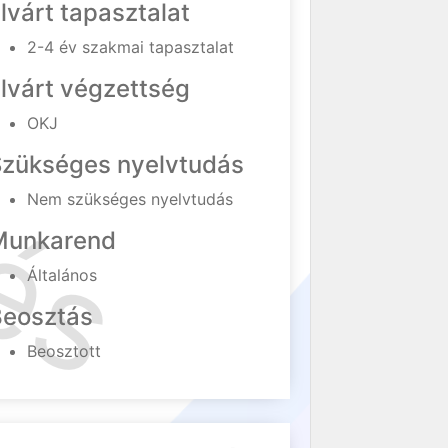
lvárt tapasztalat
2-4 év szakmai tapasztalat
lvárt végzettség
OKJ
Szükséges nyelvtudás
Nem szükséges nyelvtudás
Munkarend
Általános
Beosztás
Beosztott