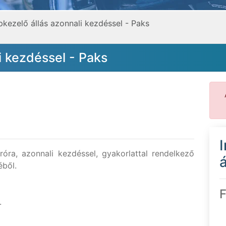
kezelő állás azonnali kezdéssel - Paks
i kezdéssel - Paks
óra, azonnali kezdéssel, gyakorlattal rendelkező
á
éből.
F
.