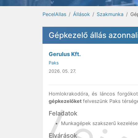
PecelAllas
Állások
Szakmunka
Gép
Gépkezelő állás azonnal
Gerulus Kft.
Paks
2026. 05. 27.
Homlokrakodóra, és láncos forgókotr
gépkezelőket
felveszünk Paks térség
Feladatok
Munkagépek szakszerű kezelése
Elvárások