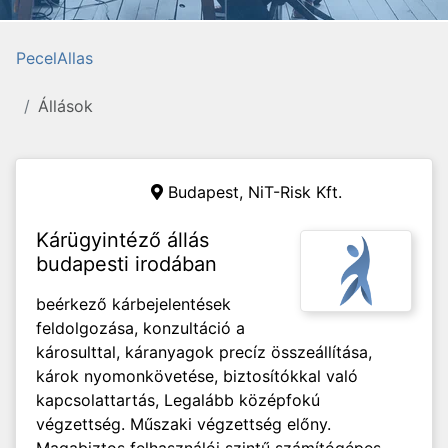
PecelAllas
Állások
Budapest, NiT-Risk Kft.
Kárügyintéző állás
budapesti irodában
beérkező kárbejelentések
feldolgozása, konzultáció a
károsulttal, káranyagok precíz összeállítása,
károk nyomonkövetése, biztosítókkal való
kapcsolattartás, Legalább középfokú
végzettség. Műszaki végzettség előny.