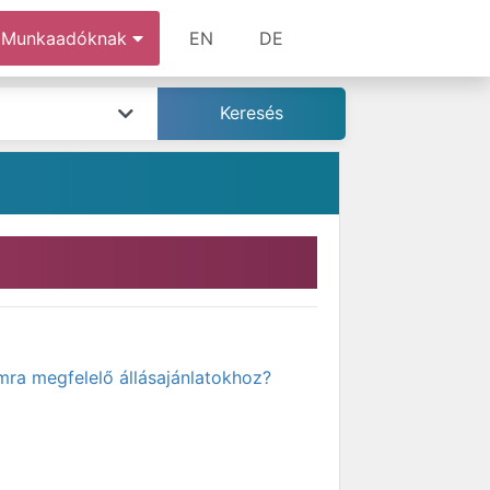
Munkaadóknak
EN
DE
mra megfelelő állásajánlatokhoz?