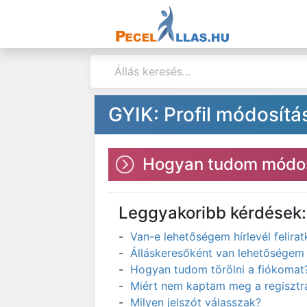
GYIK: Profil módosítá
Hogyan tudom módos
Leggyakoribb kérdések:
Van-e lehetőségem hírlevél felir
Álláskeresőként van lehetőségem 
Hogyan tudom törölni a fiókomat
Miért nem kaptam meg a regisztrá
Milyen jelszót válasszak?