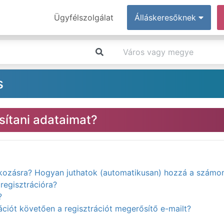
Ügyfélszolgálat
Álláskeresőknek
s
ítani adataimat?
atkozásra? Hogyan juthatok (automatikusan) hozzá a számo
regisztrációra?
?
ciót követően a regisztrációt megerősítő e-mailt?